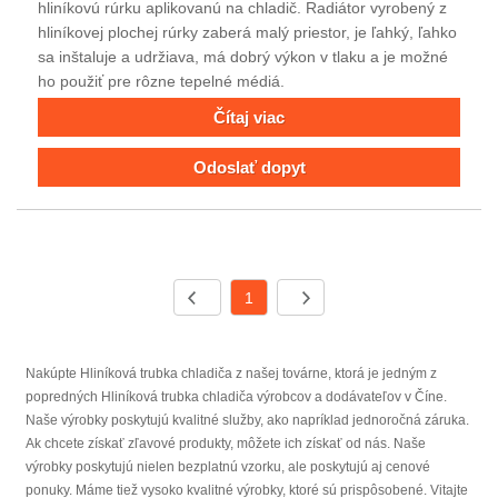
hliníkovú rúrku aplikovanú na chladič. Radiátor vyrobený z
hliníkovej plochej rúrky zaberá malý priestor, je ľahký, ľahko
sa inštaluje a udržiava, má dobrý výkon v tlaku a je možné
ho použiť pre rôzne tepelné médiá.
Čítaj viac
Odoslať dopyt
1
Nakúpte Hliníková trubka chladiča z našej továrne, ktorá je jedným z
popredných Hliníková trubka chladiča výrobcov a dodávateľov v Číne.
Naše výrobky poskytujú kvalitné služby, ako napríklad jednoročná záruka.
Ak chcete získať zľavové produkty, môžete ich získať od nás. Naše
výrobky poskytujú nielen bezplatnú vzorku, ale poskytujú aj cenové
ponuky. Máme tiež vysoko kvalitné výrobky, ktoré sú prispôsobené. Vitajte