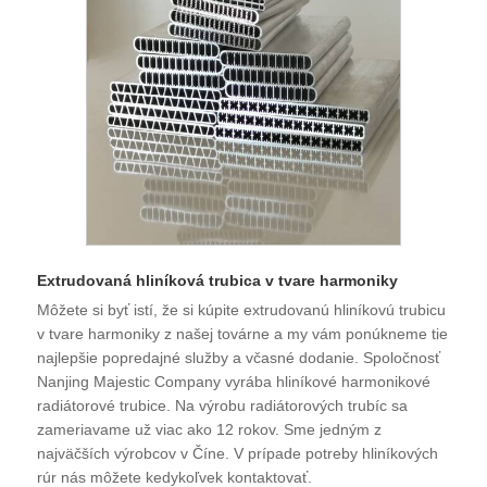
Extrudovaná hliníková trubica v tvare harmoniky
Môžete si byť istí, že si kúpite extrudovanú hliníkovú trubicu
v tvare harmoniky z našej továrne a my vám ponúkneme tie
najlepšie popredajné služby a včasné dodanie. Spoločnosť
Nanjing Majestic Company vyrába hliníkové harmonikové
radiátorové trubice. Na výrobu radiátorových trubíc sa
zameriavame už viac ako 12 rokov. Sme jedným z
najväčších výrobcov v Číne. V prípade potreby hliníkových
rúr nás môžete kedykoľvek kontaktovať.