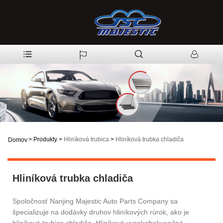
>
Produkty
>
Hliníková trubica
>
Hliníková trubka chladiča
Domov
Hliníková trubka chladiča
Spoločnosť Nanjing Majestic Auto Parts Company sa
špecializuje na dodávky druhov hliníkových rúrok, ako je
hliníková trubica chladiča. Hliníková vysokofrekvenčná