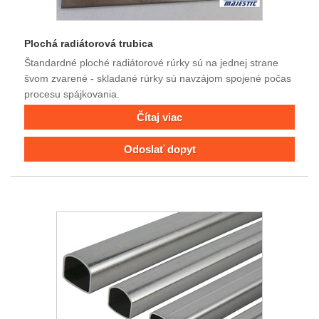
Plochá radiátorová trubica
Štandardné ploché radiátorové rúrky sú na jednej strane
švom zvarené - skladané rúrky sú navzájom spojené počas
procesu spájkovania.
Čítaj viac
Odoslať dopyt