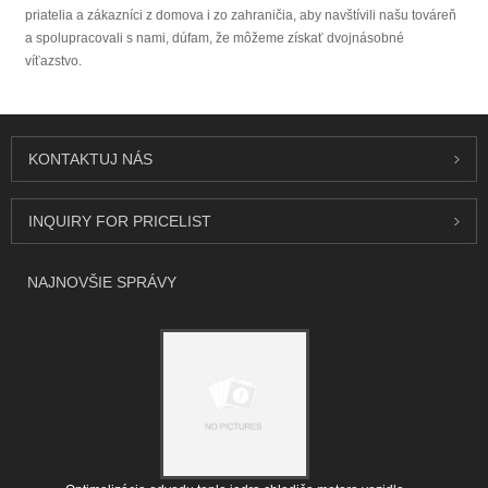
priatelia a zákazníci z domova i zo zahraničia, aby navštívili našu továreň
a spolupracovali s nami, dúfam, že môžeme získať dvojnásobné
víťazstvo.
KONTAKTUJ NÁS
INQUIRY FOR PRICELIST
NAJNOVŠIE SPRÁVY