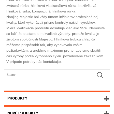
zváraná rúrka, hliníková viackanálová rúrka, bezšvíková
hliníková rúrka, kompozitná hliníková rúrka.
Nanjing Majestic bol vždy tímom inžinierov profesionálnej
kvality, ktorí vykonávali prísne kontroly našich výrobkov.
Miera kvalifikácie produktu dosahuje viac ako 95%. Nemusíte
sa báť, že dostanete nekvalitné výrobky, pretože kvalita je
životom spoločnosti Majestic. Hliníkovú trubicu chladiča
môžeme prispôsobiť tak, aby vyhovovala vašim
požiadavkám, a urobíme maximum pre to, aby sme skrátili
čas výroby podľa výrobného cyklu. požadované zákazníkom.
V prípade potreby nás kontaktujte.
PRODUKTY
NOVÉ PRODUKTY