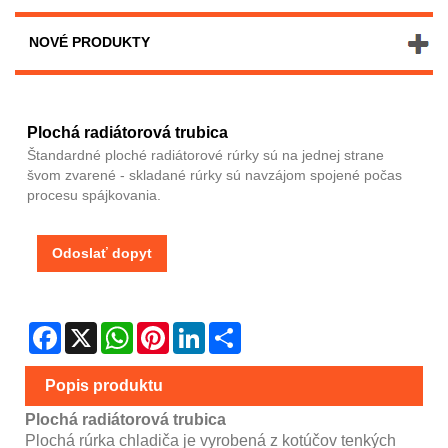
NOVÉ PRODUKTY
Plochá radiátorová trubica
Štandardné ploché radiátorové rúrky sú na jednej strane
švom zvarené - skladané rúrky sú navzájom spojené počas
procesu spájkovania.
Odoslať dopyt
Facebook
X
WhatsApp
Pinterest
LinkedIn
Share
Popis produktu
Plochá radiátorová trubica
Plochá rúrka chladiča je vyrobená z kotúčov tenkých