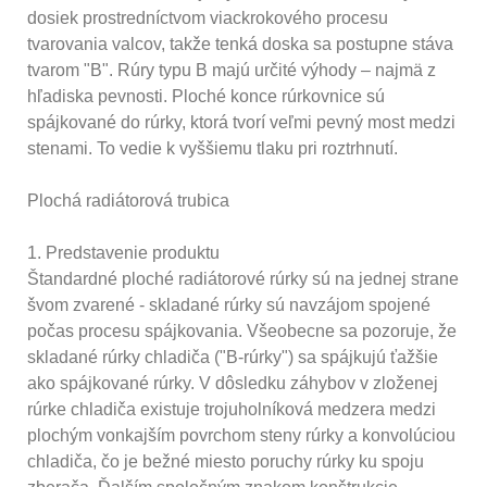
dosiek prostredníctvom viackrokového procesu
tvarovania valcov, takže tenká doska sa postupne stáva
tvarom "B". Rúry typu B majú určité výhody – najmä z
hľadiska pevnosti. Ploché konce rúrkovnice sú
spájkované do rúrky, ktorá tvorí veľmi pevný most medzi
stenami. To vedie k vyššiemu tlaku pri roztrhnutí.
Plochá radiátorová trubica
1. Predstavenie produktu
Štandardné ploché radiátorové rúrky sú na jednej strane
švom zvarené - skladané rúrky sú navzájom spojené
počas procesu spájkovania. Všeobecne sa pozoruje, že
skladané rúrky chladiča ("B-rúrky") sa spájkujú ťažšie
ako spájkované rúrky. V dôsledku záhybov v zloženej
rúrke chladiča existuje trojuholníková medzera medzi
plochým vonkajším povrchom steny rúrky a konvolúciou
chladiča, čo je bežné miesto poruchy rúrky ku spoju