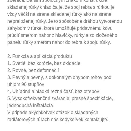
zberača. Ďalším spoločným znakom konštrukcie
skladanej rúrky chladiča je, že spoj rebra s rúrkou je
vždy väčší na strane skladanej rúrky ako na strane
nepreloženej rúrky. Je to spôsobené dráhou vytvorenou
záhybom v rúrke, ktorá umožňuje prídavnému kovu
prúdiť smerom nahor z hlavičky, rúrky a zo zloženého
panelu rúrky smerom nahor do rebra k spoju rúrky.
2. Funkcia a aplikácia produktu
1. Svetlé, bez korózie, bez oxidácie
2. Rovné, bez deformácií
3. Pevný a pevný, s dokonalým ohybom rohov pod
uhlom 90 stupňov
4. Úhľadná a hladká rezná časť, bez otrepov
5. Vysokofrekvenčné zváranie, presné špecifikácie,
jednoduchá inštalácia
V prípade akýchkoľvek otázok o skladaných
radiátorových rúrach nás kedykoľvek kontaktujte.