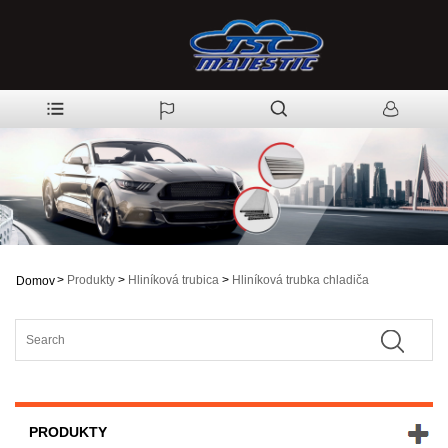
>
Produkty
>
Hliníková trubica
>
Hliníková trubka chladiča
Domov
PRODUKTY