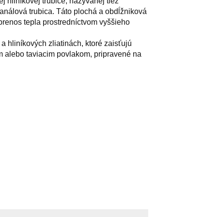
 hliníkovej trubice, nazývanej tiež
kanálová trubica. Táto plochá a obdĺžniková
 prenos tepla prostredníctvom vyššieho
a hliníkových zliatinách, ktoré zaisťujú
 alebo taviacim povlakom, pripravené na