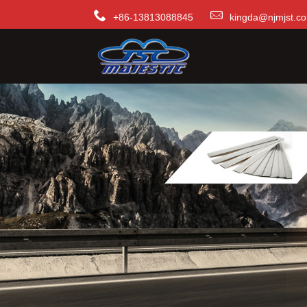
+86-13813088845
kingda@njmjst.c