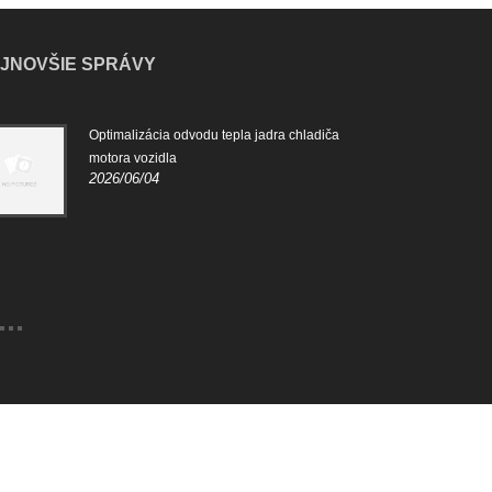
JNOVŠIE SPRÁVY
Optimalizácia odvodu tepla jadra chladiča
Úloh
2024
motora vozidla
2026/06/04
Úloh
hlav
aby 
moto
dosi
ODKAZY
SITEMAP
RSS
XML
PRIVACY POLICY