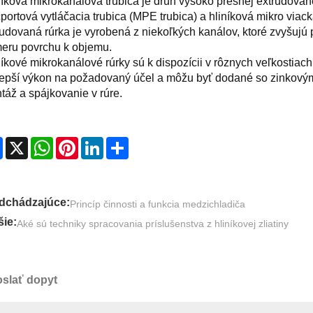
íková mikrokanálová trubica je druh vysoko presnej extrudovanej
portová vytláčacia trubica (MPE trubica) a hliníková mikro viac
rudovaná rúrka je vyrobená z niekoľkých kanálov, ktoré zvyšujú
eru povrchu k objemu.
íkové mikrokanálové rúrky sú k dispozícii v rôznych veľkostiach 
lepší výkon na požadovaný účel a môžu byť dodané so zinkovým
táž a spájkovanie v rúre.
Facebook
X
WhatsApp
Pinterest
LinkedIn
Share
dchádzajúce:
Princíp činnosti a funkcia medzichladiča
šie:
Aké sú techniky spracovania príslušenstva z hliníkovej zliatiny
slať dopyt