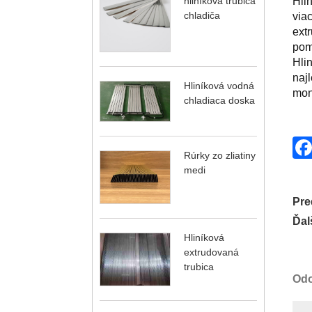
hliníková trubica
Hlin
chladiča
viac
ext
pom
Hlin
naj
Hliníková vodná
mon
chladiaca doska
Rúrky zo zliatiny
medi
Pre
Ďal
Hliníková
extrudovaná
trubica
Odo