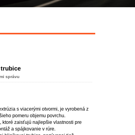
Live
trubice
mi správu
xtrúzia s viacerými otvormi, je vyrobená z
yššieho pomeru objemu povrchu.
ktoré zaisťujú najlepšie vlastnosti pre
táž a spájkovanie v rúre.