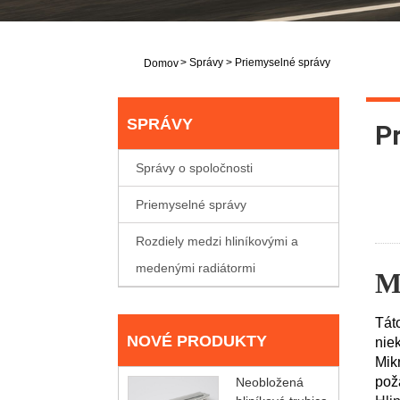
>
Správy
>
Priemyselné správy
Domov
SPRÁVY
P
Správy o spoločnosti
Priemyselné správy
Rozdiely medzi hliníkovými a
medenými radiátormi
M
Táto
NOVÉ PRODUKTY
nie
Mikr
pož
Neobložená