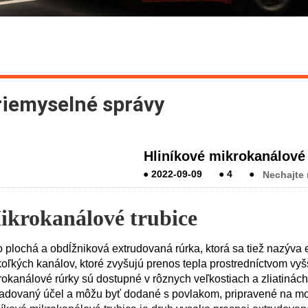
riemyselné správy
Hliníkové mikrokanálové 
●
2022-09-09
●
4
●
Nechajte 
ikrokanálové trubice
 plochá a obdĺžniková extrudovaná rúrka, ktorá sa tiež nazýva e
koľkých kanálov, ktoré zvyšujú prenos tepla prostredníctvom v
okanálové rúrky sú dostupné v rôznych veľkostiach a zliatinách, 
adovaný účel a môžu byť dodané s povlakom, pripravené na mon