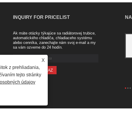
INQUIRY FOR PRICELIST
NA
Ak máte otázky týkajúce sa radiátorovej trubice,
Hliníkový chladič od spoločnosti Nanjing
automatického chladiča, chladiaceho systému
alebo cenníka, zanechajte nám svoj e-mail a my
Majestic Company
sa vám ozveme do 24 hodín.
2021/04/20
Priemysel chladičov z hliníkovej zliatiny
X
je nový produkt uvedený na trh v
posledných rokoch. Napríklad medeno-
tok z prehliadania,
hliníkový kompozitný radiátor pozostáva
ívaním tejto stránky
z vysoko kvalitnej vnútornej ......
osobných údajov
uto chladič, chladiaci systém - Všetky práva vyhradené.