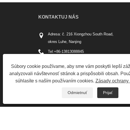
KONTAKTUJ NÁS
Adresa: č. 216 Xiongzhou South Road,
okres Luhe, Nanjing
Tel:
+86-13813088845
Telefón:
+86-13813088845
Súbory cookie používame, aby sme vám poskytli lepší záži
Email:
kingda@njmjst.com
analyzovali návštevnosť stránok a prispôsobili obsah. Použ
súhlasíte s naším používaním cookies.
Zásady ochrany 
Fax: +86-025-57611586
Odmietnuť
Prijať
Copyright © 2021 Nanjing Majestic Auto Parts Co., Ltd. - A